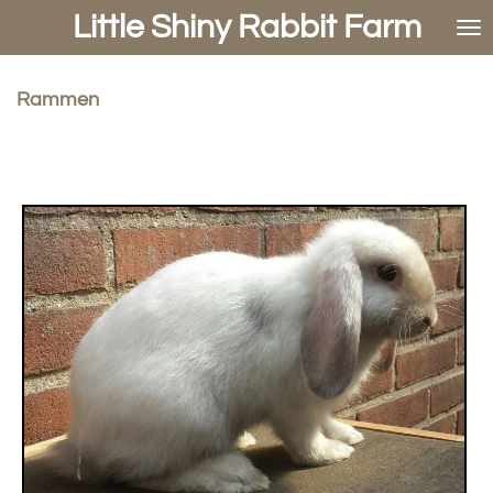
Little Shiny Rabbit Farm
Ga
direct
naar
de
Rammen
hoofdinhoud